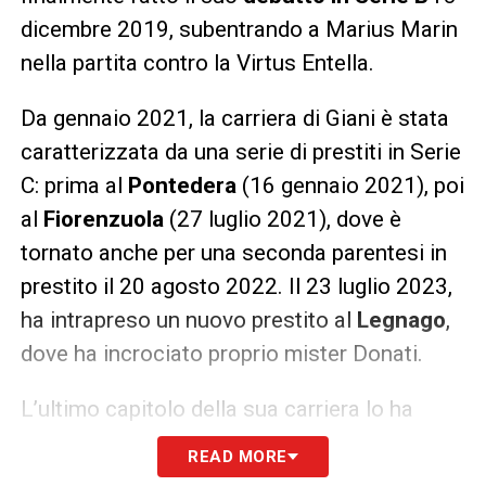
dicembre 2019, subentrando a Marius Marin
nella partita contro la Virtus Entella.
Da gennaio 2021, la carriera di Giani è stata
caratterizzata da una serie di prestiti in Serie
C: prima al
Pontedera
(16 gennaio 2021), poi
al
Fiorenzuola
(27 luglio 2021), dove è
tornato anche per una seconda parentesi in
prestito il 20 agosto 2022. Il 23 luglio 2023,
ha intrapreso un nuovo prestito al
Legnago
,
dove ha incrociato proprio mister Donati.
L’ultimo capitolo della sua carriera lo ha
visto approdare in Grecia il 9 agosto 2024,
READ MORE
unendosi all’
Athens Kallithea FC
con un