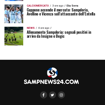
tecnico conosce bene le qualità e il
CALCIOMERCATO
3 ore ago
Elia Serra
Cuppone accende il mercato: Sampdoria,
potenziale del ragazzo, avendo già lavorato
Avellino e Vicenza sull’attaccante dell’Entella
con lui in due contesti diversi. Questa
familiarità potrebbe accelerare i tempi e
NEWS
4 ore ago
Allenamento Sampdoria: segnali positivi in
facilitare l’inserimento di Giani nel nuovo
arrivo da Insigne e Begic
progetto blucerchiato in Serie B.
LA PLAYLIST DELLE NOSTRE TOP NEWS