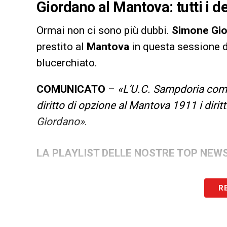
Giordano al Mantova: tutti i de
Ormai non ci sono più dubbi.
Simone Gi
prestito al
Mantova
in questa sessione 
blucerchiato.
COMUNICATO
–
«L’U.C. Sampdoria comu
diritto di opzione al Mantova 1911 i dirit
Giordano»
.
LA PLAYLIST DELLE NOSTRE TOP NEW
R