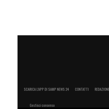
SCARICA L’APP DI SAMP NEWS 24
CONTATTI
REDAZION
Gestisci consenso