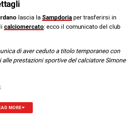
ttagli
ordano
lascia la
Sampdoria
per trasferirsi in
di
calciomercato
: ecco il comunicato del club
nica di aver ceduto a titolo temporaneo con
ti alle prestazioni sportive del calciatore Simone
S
EAD MORE