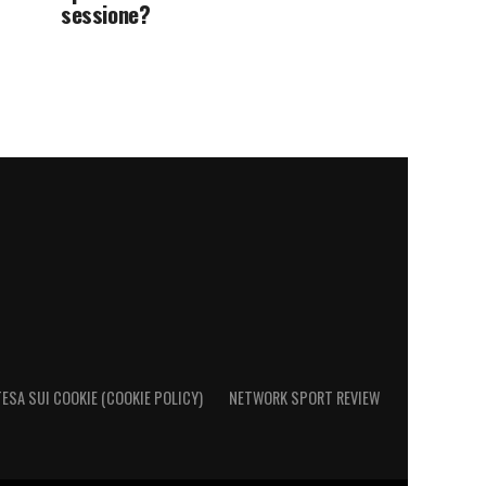
sessione?
ESA SUI COOKIE (COOKIE POLICY)
NETWORK SPORT REVIEW