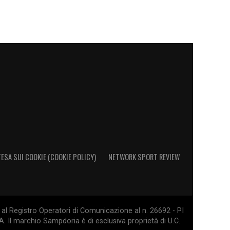
ESA SUI COOKIE (COOKIE POLICY)
NETWORK SPORT REVIEW
al Registro Operatori di Comunicazione al n. 26692 - PI
. Il marchio Sampdoria è di esclusiva proprietà di U.C.