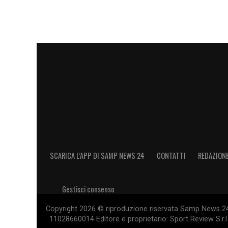
SCARICA L’APP DI SAMP NEWS 24
CONTATTI
REDAZION
Gestisci consenso
Copyright 2026 © riproduzione riservata Samp News 24 -
11028660014 Editore e proprietario: Sport Review S.r.l