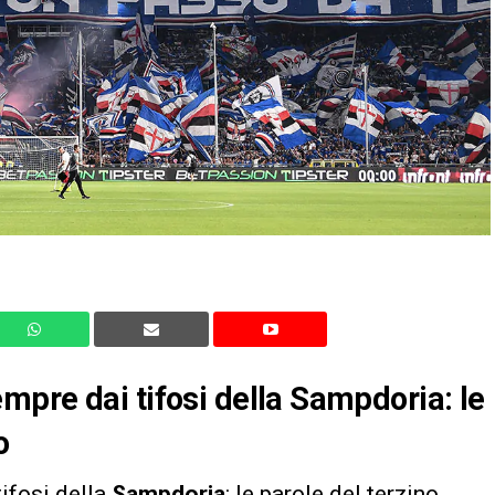
pre dai tifosi della Sampdoria: le
o
ifosi della
Sampdoria
: le parole del terzino