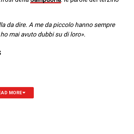
ulla da dire. A me da piccolo hanno sempre
 ho mai avuto dubbi su di loro».
S
EAD MORE