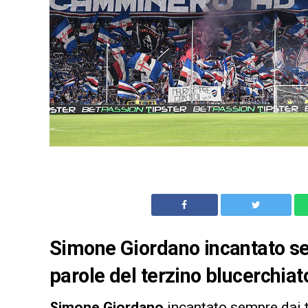
Simone Giordano incantato sem
parole del terzino blucerchiat
Simone
Giordano
incantato sempre dai t