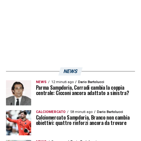
avuto diritto ai tempi di difesa previsti dalle
normative federali, non quelli ordinari che
non abbiamo mai chiesto, ma nemmeno
così compressi. La sintesi della nostra
discussione non rende giustizia di quello che
abbiamo detto il 29 maggio e, se avessimo
avuto più tempo, alcuni argomenti li
NEWS
avremmo scritti.
»
NEWS
12 minuti ago
Dario Bartolucci
Parma Sampdoria, Corradi cambia la coppia
centrale: Cicconi ancora adattato a sinistra?
LA PLAYLIST DELLE NOSTRE TOP NEWS
CALCIOMERCATO
58 minuti ago
Dario Bartolucci
Calciomercato Sampdoria, Branco non cambia
obiettivi: quattro rinforzi ancora da trovare