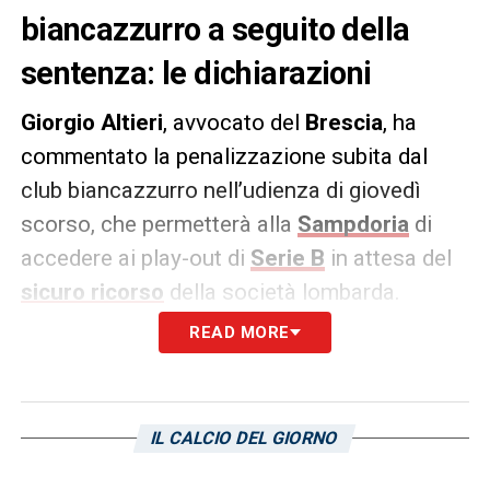
biancazzurro a seguito della
sentenza: le dichiarazioni
Giorgio Altieri
, avvocato del
Brescia
, ha
commentato la penalizzazione subita dal
club biancazzurro nell’udienza di giovedì
scorso, che permetterà alla
Sampdoria
di
accedere ai play-out di
Serie B
in attesa del
sicuro ricorso
della società lombarda.
Queste le parole dell’avvocato, riportate da
READ MORE
Brescia Oggi
:
«
Prendiamo atto della sentenza, che non
IL CALCIO DEL GIORNO
condividiamo e presenteremo un appello
con motivazioni molto ferme. Avremmo