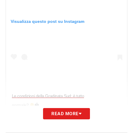
Visualizza questo post su Instagram
Le condizioni della Gradinata Sud: è tutto
normale?
🏟
READ MORE
Un post condiviso da SampNews24 (@sampnews24) in data: