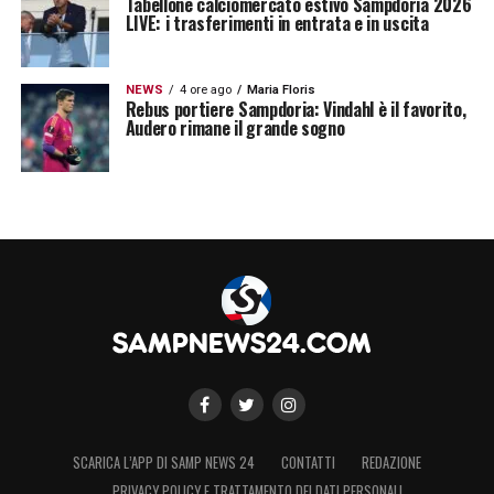
Tabellone calciomercato estivo Sampdoria 2026
LIVE: i trasferimenti in entrata e in uscita
NEWS
4 ore ago
Maria Floris
Rebus portiere Sampdoria: Vindahl è il favorito,
Audero rimane il grande sogno
SCARICA L’APP DI SAMP NEWS 24
CONTATTI
REDAZIONE
PRIVACY POLICY E TRATTAMENTO DEI DATI PERSONALI