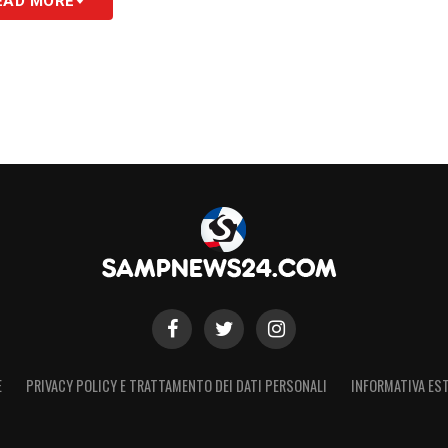
EAD MORE
: se raccontiamo il problema in modo errato, non
ovanni
(Malagó, ndr)
, come primo impegno, di
rgolette, viene presentata come “intesa tra le
forma venga bloccata se il 3% non è d’accordo. È
 di ragionevolezza. Io non ci sono riuscito».
S
E
PRIVACY POLICY E TRATTAMENTO DEI DATI PERSONALI
INFORMATIVA EST