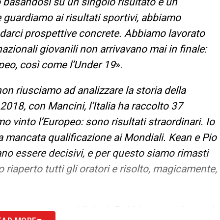
o basandosi su un singolo risultato è un
 guardiamo ai risultati sportivi, abbiamo
a darci prospettive concrete. Abbiamo lavorato
azionali giovanili non arrivavano mai in finale:
peo, così come l’Under 19
».
on riusciamo ad analizzare la storia della
018, con Mancini, l’Italia ha raccolto 37
mo vinto l’Europeo: sono risultati straordinari. Io
a mancata qualificazione ai Mondiali. Kean e Pio
no essere decisivi, e per questo siamo rimasti
iaperto tutti gli oratori e risolto, magicamente,
re certe contraddizioni. Dobbiamo credere nel