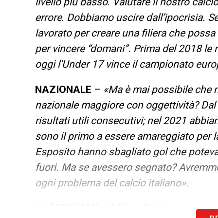
livello più basso
.
Valutare il nostro calci
errore
.
Dobbiamo uscire dall’ipocrisia. Se
lavorato per creare una filiera che poss
per vincere “domani”. Prima del 2018 le n
oggi l’Under 17 vince il campionato euro
NAZIONALE
–
«Ma è mai possibile che n
nazionale maggiore con oggettività? Dal 2
risultati utili consecutivi; nel 2021 abbia
sono il primo a essere amareggiato per l
Esposito hanno sbagliato gol che poteva
fuori. Ma se avessero segnato? Avremmo r
ogni problema del calcio italiano».
AUGURIO MALAGO’
–
«Dobbiamo supera