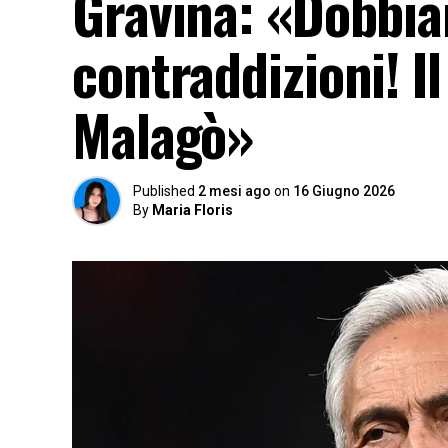
Gravina: «Dobbia
contraddizioni! I
Malagò»
Published
2 mesi ago
on
16 Giugno 2026
By
Maria Floris