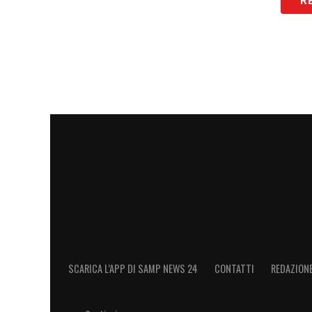
R
sistema e investire di più, con coraggio
troveremo mai la soluzione. Auguro a Gi
battersi per scardinare quella che, tra vi
componenti”: non è possibile che una ri
antidemocratico e contrario a ogni senso
LA PLAYLIST DELLE NOSTRE TOP NEW
SCARICA L’APP DI SAMP NEWS 24
CONTATTI
REDAZION