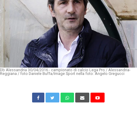
Db Alessandria 30/04/2016 - campionato di calcio Lega Pro / Alessandria-
Reggiana / foto Daniele Buffa/Image Sport nella foto: Angelo Gregucci