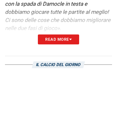
con la spada di Damocle in testa e
dobbiamo giocare tutte le partite al meglio!
Ci sono delle cose che dobbiamo migliorare
nelle due fasi di gioco»
.
READ MORE
LEGGI ANCHE:
Esposito Sampdoria, si va
verso l’acquisto del centrocampista dello
Spezia: le novità
IL CALCIO DEL GIORNO