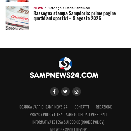
NEWS
3 ore ago
Dario Bartolucci
Rassegna stampa Sampdoria: prime pagine
quotidiani sportivi – 9 agosto 2026
SCARICA L’APP DI SAMP NEWS 24
CONTATTI
REDAZIONE
PRIVACY POLICY E TRATTAMENTO DEI DATI PERSONALI
INFORMATIVA ESTESA SUI COOKIE (COOKIE POLICY)
NETWORK SPORT REVIEW