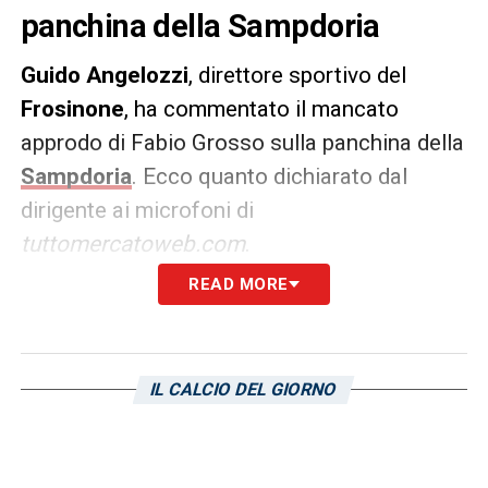
panchina della Sampdoria
Guido Angelozzi
, direttore sportivo del
Frosinone
, ha commentato il mancato
approdo di Fabio Grosso sulla panchina della
Sampdoria
. Ecco quanto dichiarato dal
dirigente ai microfoni di
tuttomercatoweb.com
.
READ MORE
DICHIARAZIONI –
«So che lo hanno
interpellato e lui ha declinato in questo
momento. Vuole stare fermo, ci sta. Presto
IL CALCIO DEL GIORNO
lo chiamerà qualche squadra importante».
LA PLAYLIST DELLE NOSTRE TOP NEWS