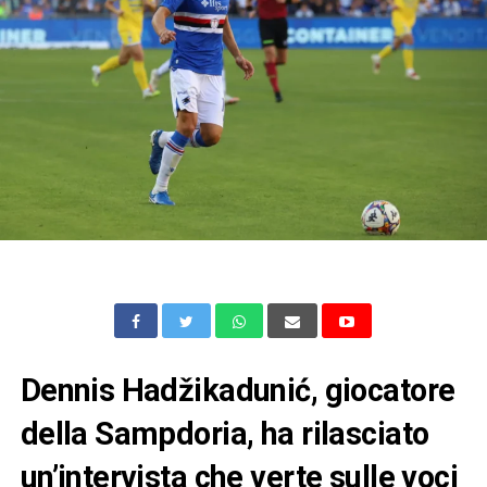
Dennis Hadžikadunić, giocatore
della Sampdoria, ha rilasciato
un’intervista che verte sulle voci