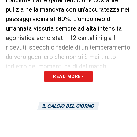
pulizia nella manovra con un’accuratezza nei
passaggi vicina all’80%. L’unico neo di
un’annata vissuta sempre ad alta intensità
agonistica sono stati i 12 cartellini gialli
ricevuti, specchio fedele di un temperamento
da vero guerriero che non si è mai tirato
indietro nei momenti caldi del match.
READ MORE
Le caratteristiche e i momenti
chiave: perché la Sampdoria deve
ripartire da lui
IL CALCIO DEL GIORNO
Le doti principali dello scozzese risiedono
nella sua straordinaria duttilità tattica.
Parliamo di un centrocampista moderno,