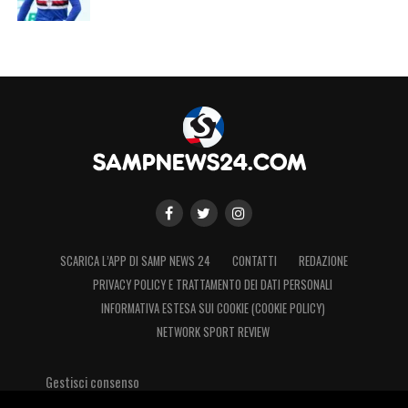
senso di appartenenza che i tifosi di Marassi
chiedono a gran voce. Il calciatore ha già
espresso la ferma volontà di rimanere per
confermarsi e trascinare il club verso
traguardi più nobili.
LA PLAYLIST DELLE NOSTRE TOP NEWS
SCARICA L’APP DI SAMP NEWS 24
CONTATTI
REDAZIONE
PRIVACY POLICY E TRATTAMENTO DEI DATI PERSONALI
INFORMATIVA ESTESA SUI COOKIE (COOKIE POLICY)
NETWORK SPORT REVIEW
Gestisci consenso