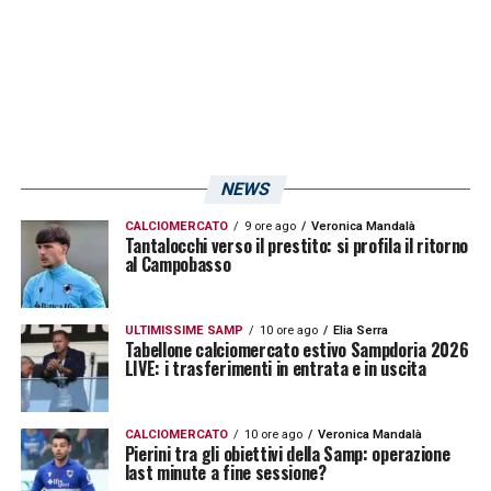
abile a giostrare sia da regista davanti alla
difesa che da mezzala di inserimento o
finanche da trequartista d’equilibrio. Nel
corso dell’anno sono stati proprio i suoi
strappi a metà campo e la sua abilità nel
NEWS
creare occasioni da gol (ben 46 chances
CALCIOMERCATO
9 ore ago
Veronica Mandalà
create in stagione) a tenere a galla la
Tantalocchi verso il prestito: si profila il ritorno
al Campobasso
squadra nei passaggi a vuoto più critici del
torneo. Per la
Sampdoria
, privarsi di un
simile pilastro in questo momento di
ULTIMISSIME SAMP
10 ore ago
Elia Serra
Tabellone calciomercato estivo Sampdoria 2026
LIVE: i trasferimenti in entrata e in uscita
transizione sarebbe un grave errore
strategico: lo scozzese conosce la
categoria, incarna la leadership carismatica
CALCIOMERCATO
10 ore ago
Veronica Mandalà
Pierini tra gli obiettivi della Samp: operazione
necessaria nello spogliatoio e possiede quel
last minute a fine sessione?