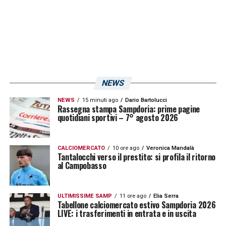
36’
Bonfantini
agguanta il pari: l’attaccante
converge da destra, supera in dribbling un
paio di avversarie e dal limite la infila
all’angolino. Si rientra negli spogliatoi sul
parziale di 1-1. Nella ripresa le nostre
NEWS
continuano a battagliare e a ribattere colpo
NEWS
15 minuti ago
Dario Bartolucci
su colpo. Ci difendiamo con ordine e ci
Rassegna stampa Sampdoria: prime pagine
quotidiani sportivi – 7° agosto 2026
proponiamo con buona continuità ma non
troviamo la via del sorpasso. L’incontro si
CALCIOMERCATO
10 ore ago
Veronica Mandalà
conclude così in parità. Ecco gli
highlights
Tantalocchi verso il prestito: si profila il ritorno
al Campobasso
del match!
ULTIMISSIME SAMP
11 ore ago
Elia Serra
Highlights Parma Sampdoria Women
Tabellone calciomercato estivo Sampdoria 2026
LIVE: i trasferimenti in entrata e in uscita
1-1: tutti i gol del match