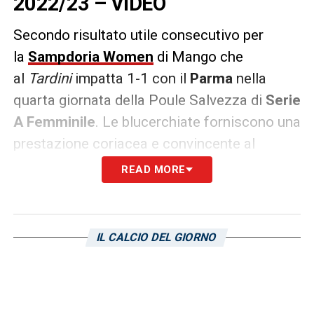
2022/23 – VIDEO
Secondo risultato utile consecutivo per
la
Sampdoria Women
di Mango che
al
Tardini
impatta 1-1 con il
Parma
nella
quarta giornata della Poule Salvezza di
Serie
A Femminile
. Le blucerchiate forniscono una
prestazione coriacea e convincente al
cospetto di una formazione ben
READ MORE
organizzata. Prima frazione equilibrata e
combattuta. Le gialloblù approcciano meglio
e la sbloccano al 14’ con
Bardin
che sfrutta
IL CALCIO DEL GIORNO
una sponda di Corbin e con un mancino
potente non lascia scampo a Tampieri.
La reazione doriana non si fa attendere e al