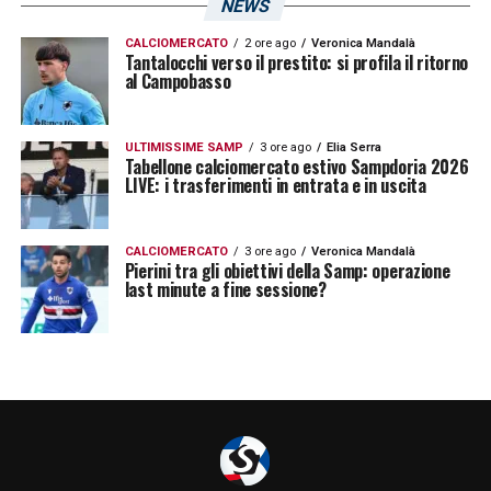
NEWS
anni che non hanno mai visto ai mondiali
CALCIOMERCATO
2 ore ago
Veronica Mandalà
l’Italia, che ne ha vinti quattro, mi fa un
Tantalocchi verso il prestito: si profila il ritorno
al Campobasso
effetto anche peggiore».
CRISI CALCIO ITALIANO
–
«Non è colpa dei
ULTIMISSIME SAMP
3 ore ago
Elia Serra
Tabellone calciomercato estivo Sampdoria 2026
vari commissari tecnici che si sono
LIVE: i trasferimenti in entrata e in uscita
avvicendati sulla panchina azzurra, c’è
proprio un modus operandi da cambiare. C’è
CALCIOMERCATO
3 ore ago
Veronica Mandalà
Pierini tra gli obiettivi della Samp: operazione
da rivedere tutto il sistema. Se non si torna
last minute a fine sessione?
subito a lavorare nei settori giovanili come si
faceva una volta diventa dura».
UNDER AZZURRE
–
«Sì ma agli step
successivi emergono le criticità, non può
essere solo casualità se per tre volte di fila