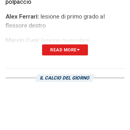
polpaccio
Alex Ferrari:
lesione di primo grado al
flessore destro
Marvin Cuni:
lesione muscolare
READ MORE
Matteo Ricci:
contusione al polpaccio e
problema muscolare annesso
IL CALCIO DEL GIORNO
Oliver Abildgaard
: lesione
all’articolazione acromion claveare della
spalla destra
Giorgio Altare:
lesione del legamento
crociato anteriore, fase finale del percorso di
recupero