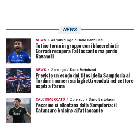
Lorenzo Malanca
:
rottura del legamento
crociato anteriore del ginocchio sinistro
NEWS
LEGGI ANCHE:
Spezia Sampdoria, la
NEWS
40 minuti ago
Dario Bartolucci
Tutino torna in gruppo con i blucerchiati:
decisione dell’Osservatorio Nazionale sui
Corradi recupera l’attaccante ma perde
Ravanelli
tifosi blucerchiati: il comunicato
NEWS
2 ore ago
Dario Bartolucci
Previsto un esodo dei tifosi della Sampdoria al
LA PLAYLIST DELLE NOSTRE TOP NEWS
Tardini: i numeri sui biglietti venduti nel settore
ospiti a Parma
CALCIOMERCATO
2 ore ago
Dario Bartolucci
Pecorino si allontana dalla Sampdoria: il
Catanzaro è vicino all’attaccante