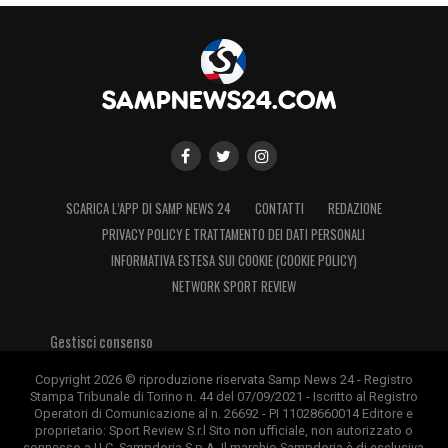
SCARICA L’APP DI SAMP NEWS 24
CONTATTI
REDAZIONE
PRIVACY POLICY E TRATTAMENTO DEI DATI PERSONALI
INFORMATIVA ESTESA SUI COOKIE (COOKIE POLICY)
NETWORK SPORT REVIEW
Gestisci consenso
Copyright 2026 © riproduzione riservata Samp News 24 - Registro
Stampa Tribunale di Torino n. 44 del 07/09/2021 - Iscritto al Registro
Operatori di Comunicazione al n. 26692 - PI 11028660014 Editore e
proprietario: Sport Review S.r.l Sito non ufficiale, non autorizzato o
connesso a U.C. Sampdoria S.p.A. Il marchio Sampdoria è di esclusiva