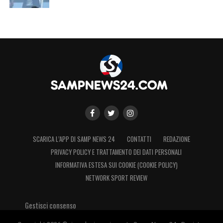
Palombo
quest’oggi non prenderà parte
all’amichevole contro gli svizzeri: il capitano
blucerchiato, ancora
febbricitante
, è rimasto
a casa, mentre si è completamente ripreso
dallo stesso problema, che lo aveva
condizionato nei giorni passati, il portiere
Christian
Puggioni
.
SCARICA L’APP DI SAMP NEWS 24
CONTATTI
REDAZIONE
PRIVACY POLICY E TRATTAMENTO DEI DATI PERSONALI
INFORMATIVA ESTESA SUI COOKIE (COOKIE POLICY)
NETWORK SPORT REVIEW
Gestisci consenso