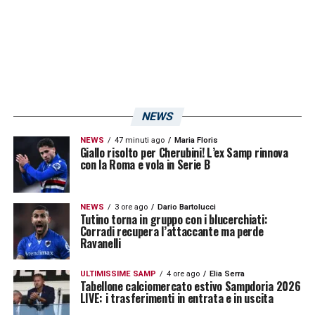
accertamenti
che potranno chiarire l’entità
dell’infortunio e i tempi di recupero. Per
quanto riguarda
Schick
invece, uscito con
una caviglia dolorante nell’ultima gara
giocata contro la Juve, le possibilità che il
classe ’96 giochi a Milano restano buone:
NEWS
quest’oggi il ragazzo ha lavorato in
piscina
al
NEWS
47 minuti ago
Maria Floris
Giallo risolto per Cherubini! L’ex Samp rinnova
Mugnaini
, mentre i suoi compagni stanno in
con la Roma e vola in Serie B
questo momento affrontando il Lugano in
amichevole.
Torreira
, l’altro blucerchiato
NEWS
3 ore ago
Dario Bartolucci
Tutino torna in gruppo con i blucerchiati:
uscito malconcio dalla gara contro i
Corradi recupera l’attaccante ma perde
Ravanelli
campioni d’Italia, questa mattina si è allenato
da solo: le sue condizioni non dovrebbero
ULTIMISSIME SAMP
4 ore ago
Elia Serra
Tabellone calciomercato estivo Sampdoria 2026
comunque destare preoccupazione in vista
LIVE: i trasferimenti in entrata e in uscita
della trasferta di lunedì prossimo. Infine,