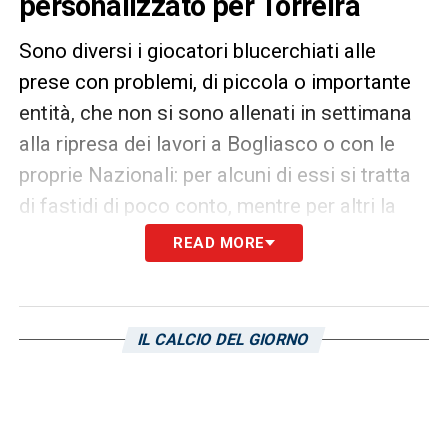
personalizzato per Torreira
Sono diversi i giocatori blucerchiati alle
prese con problemi, di piccola o importante
entità, che non si sono allenati in settimana
alla ripresa dei lavori a Bogliasco o con le
proprie Nazionali: per alcuni di essi si tratta
di fastidi di poco conto, mentre per altri la
faccenda è molto più seria. Iniziamo da chi
READ MORE
preoccupa di più, cioè Luis
Muriel
, che ha
abbandonato il campo di gioco giovedì sera
durante Colombia-Bolivia per un guaio
IL CALCIO DEL GIORNO
muscolare. L’attaccante blucerchiato è
tornato a Genova, e nelle prossime ore
svolgerà alla clinica di Albaro alcuni