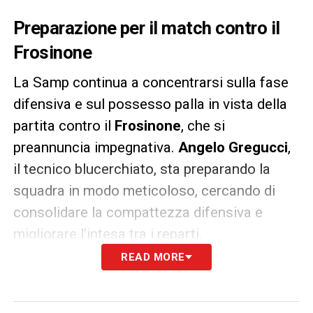
Preparazione per il match contro il
Frosinone
La Samp continua a concentrarsi sulla fase
difensiva e sul possesso palla in vista della
partita contro il
Frosinone
, che si
preannuncia impegnativa.
Angelo Gregucci
,
il tecnico blucerchiato, sta preparando la
squadra in modo meticoloso, cercando di
consolidare la compattezza difensiva e
migliorare l’intesa tra i reparti.
READ MORE
Il lavoro a Bogliasco proseguirà nei prossimi
giorni, con la Sampdoria che si prepara ad