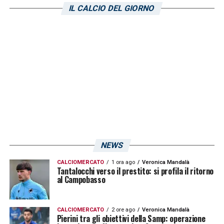
affrontare un Frosinone in ottima forma,
IL CALCIO DEL GIORNO
puntando a sfruttare il fattore casa per
conquistare tre punti fondamentali per
risalire la classifica.
LE ULTIME NEWS SU PEDROLA
LA PLAYLIST DELLE NOSTRE TOP NEWS
NEWS
CALCIOMERCATO
1 ora ago
Veronica Mandalà
Tantalocchi verso il prestito: si profila il ritorno
al Campobasso
CALCIOMERCATO
2 ore ago
Veronica Mandalà
Pierini tra gli obiettivi della Samp: operazione