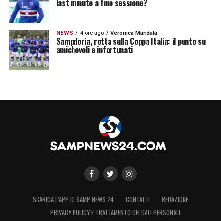
last minute a fine sessione?
NEWS
4 ore ago
Veronica Mandalà
Sampdoria, rotta sulla Coppa Italia: il punto su
amichevoli e infortunati
SCARICA L’APP DI SAMP NEWS 24
CONTATTI
REDAZIONE
PRIVACY POLICY E TRATTAMENTO DEI DATI PERSONALI