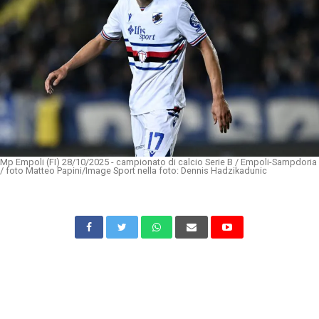
Mp Empoli (FI) 28/10/2025 - campionato di calcio Serie B / Empoli-Sampdoria
/ foto Matteo Papini/Image Sport nella foto: Dennis Hadzikadunic