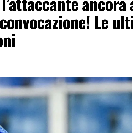
 l’attaccante ancora 
a convocazione! Le ul
oni