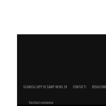
SCARICA L’APP DI SAMP NEWS 24
CONTATTI
REDAZION
Gestisci consenso