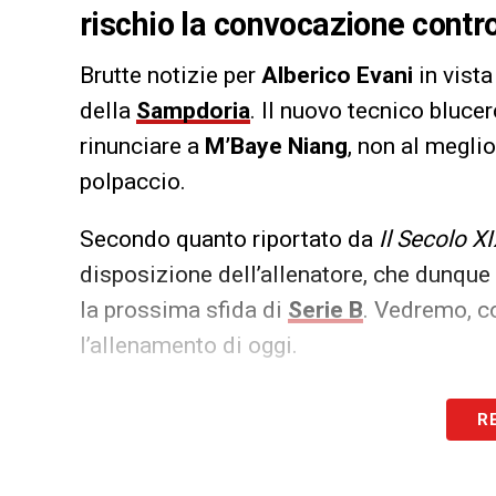
rischio la convocazione contro 
Brutte notizie per
Alberico Evani
in vista
della
Sampdoria
. Il nuovo tecnico blucer
rinunciare a
M’Baye Niang
, non al meglio
polpaccio.
Secondo quanto riportato da
Il Secolo X
disposizione dell’allenatore, che dunqu
la prossima sfida di
Serie B
. Vedremo, c
l’allenamento di oggi.
LA PLAYLIST DELLE NOSTRE TOP NEW
R