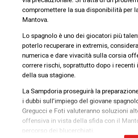
via precauzionale. Si tratta di un problem
compromettere la sua disponibilità per l
Mantova.
Lo spagnolo è uno dei giocatori più talen
poterlo recuperare in extremis, considera
numerica e dare vivacità sulla corsia off
correre rischi, soprattutto dopo i recent
della sua stagione.
La Sampdoria proseguirà la preparazione n
i dubbi sull’impiego del giovane spagnol
Gregucci e Foti valuteranno soluzioni alt
offensiva in vista della sfida con il Man
percorso dei blucerchiati.