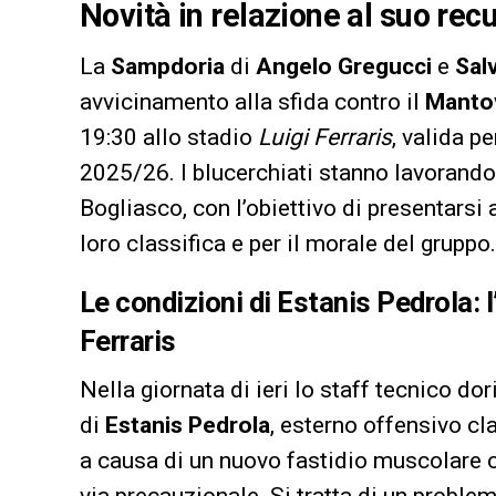
Novità in relazione al suo rec
La
Sampdoria
di
Angelo Gregucci
e
Sal
avvicinamento alla sfida contro il
Manto
19:30 allo stadio
Luigi Ferraris
, valida p
2025/26. I blucerchiati stanno lavorando
Bogliasco, con l’obiettivo di presentars
loro classifica e per il morale del gruppo.
Le condizioni di Estanis Pedrola: l
Ferraris
Nella giornata di ieri lo staff tecnico d
di
Estanis Pedrola
, esterno offensivo cl
a causa di un nuovo fastidio muscolare c