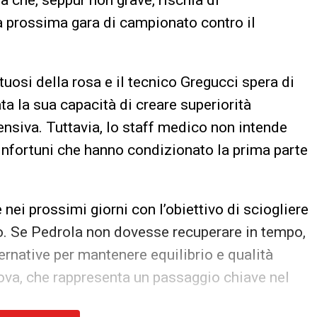
a che, seppur non grave, rischia di
a prossima gara di campionato contro il
tuosi della rosa e il tecnico Gregucci spera di
ta la sua capacità di creare superiorità
ensiva. Tuttavia, lo staff medico non intende
i infortuni che hanno condizionato la prima parte
ei prossimi giorni con l’obiettivo di sciogliere
o. Se Pedrola non dovesse recuperare in tempo,
ernative per mantenere equilibrio e qualità
tova, che rappresenta un passaggio chiave nel