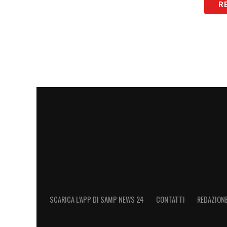
R
LA SITUAZIONE DELLE PROSSIME SFID
LA PLAYLIST DELLE NOSTRE TOP NEW
SCARICA L’APP DI SAMP NEWS 24
CONTATTI
REDAZION