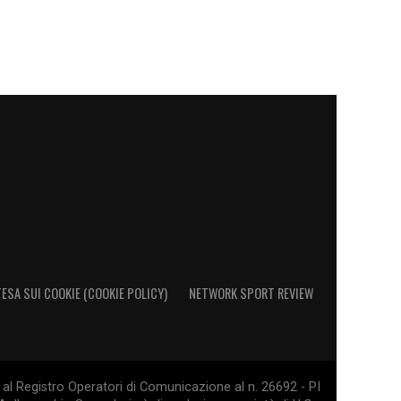
ESA SUI COOKIE (COOKIE POLICY)
NETWORK SPORT REVIEW
al Registro Operatori di Comunicazione al n. 26692 - PI