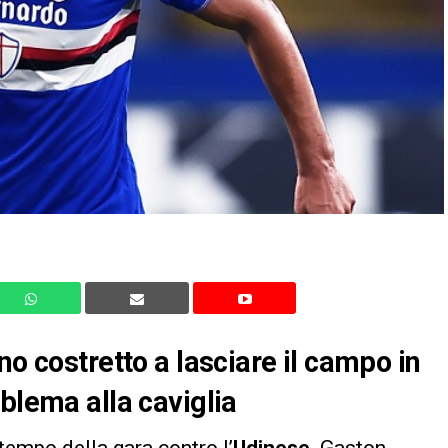
no costretto a lasciare il campo in
blema alla caviglia
tempo della gara contro l’
Udinese
. Gaston