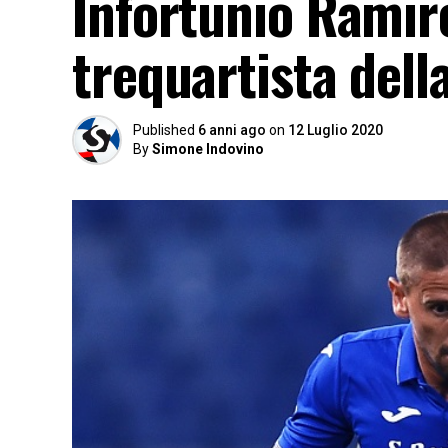
Infortunio Ramire
trequartista del
Published
6 anni ago
on
12 Luglio 2020
By
Simone Indovino