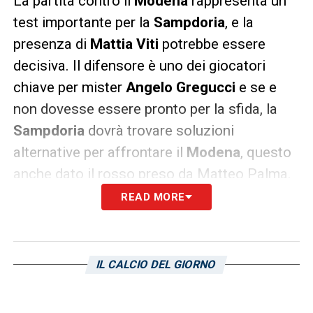
La partita contro il
Modena
rappresenta un
test importante per la
Sampdoria
, e la
presenza di
Mattia Viti
potrebbe essere
decisiva. Il difensore è uno dei giocatori
chiave per mister
Angelo Gregucci
e se e
non dovesse essere pronto per la sfida, la
Sampdoria
dovrà trovare soluzioni
alternative per affrontare il
Modena
, questo
anche dato il rosso preso da Matteo Palma.
READ MORE
LEGGI ANCHE:
Pierini Sampdoria, resta
l’obiettivo principale! Trattativa in salita: i
dettagli
IL CALCIO DEL GIORNO
LA PLAYLIST DELLE NOSTRE TOP NEWS