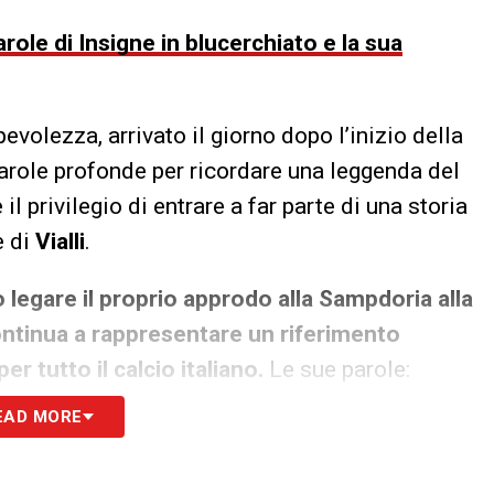
ole di Insigne in blucerchiato e la sua
volezza, arrivato il giorno dopo l’inizio della
arole profonde per ricordare una leggenda del
il privilegio di entrare a far parte di una storia
e di
Vialli
.
 legare il proprio approdo alla Sampdoria alla
continua a rappresentare un riferimento
er tutto il calcio italiano.
Le sue parole:
EAD MORE
i
nel giorno del suo compleanno. Appena
ancora più il privilegio e la responsabilità di far