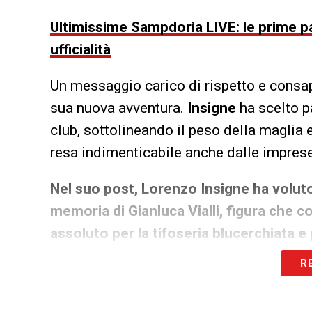
Ultimissime Sampdoria LIVE: le prime par
ufficialità
Un messaggio carico di rispetto e consape
sua nuova avventura.
Insigne
ha scelto p
club, sottolineando il peso della maglia e 
resa indimenticabile anche dalle impres
Nel suo post, Lorenzo Insigne ha voluto
memoria di Gianluca Vialli, figura che 
assoluto per la tifoseria blucerchiata e p
R
«Oggi il mio pensiero va a
Gianluca Viall
arrivato in questa magnifica piazza, sento 