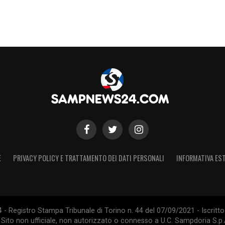
 Hai insegnato che il coraggio, il cuore e l’amore
asi trofeo. Buon compleanno Leggenda. Il tuo
tutti».
te toccato la sensibilità dell’ambiente
ra di
Vialli
.
E
PRIVACY POLICY E TRATTAMENTO DEI DATI PERSONALI
INFORMATIVA EST
 Registro Stampa Tribunale di Torino n. 44 del 07/09/2021 - Iscritto 
 Sito non ufficiale, non autorizzato o connesso a U.C. Sampdoria S.p.A