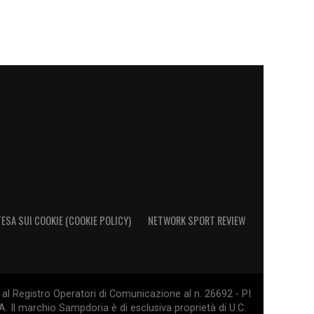
ESA SUI COOKIE (COOKIE POLICY)
NETWORK SPORT REVIEW
al Registro Operatori di Comunicazione al n. 26692 - PI
. Il marchio Sampdoria è di esclusiva proprietà di U.C.