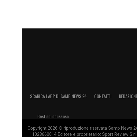
parte della storia che hai reso immortale.
per questa maglia valgono più di qualsi
esempio continuerà a vivere nel cuore di 
Un omaggio sentito, che ha immediatamen
doriano, da sempre legatissimo alla figu
SCARICA L’APP DI SAMP NEWS 24
CONTATTI
REDAZION
Gestisci consenso
Copyright 2026 © riproduzione riservata Samp News 24 -
11028660014 Editore e proprietario: Sport Review S.r.l