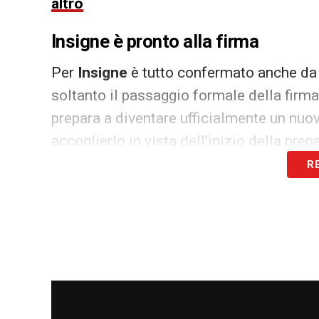
altro
Insigne è pronto alla firma
Per
Insigne
è tutto confermato anche d
soltanto il passaggio formale della firma
prepara a diventare ufficialmente un nuo
accoglierlo in vista dell’inizio della prep
R
Il suo arrivo rappresenta un innesto di 
alzare il livello tecnico e caratteriale del
porta con sé qualità, personalità e conos
Sampdoria, arriva il primo colpo 
L’operazione
Insigne
rappresenta il prim
chiamato a costruire una squadra compet