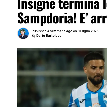
Insigne termina l
Sampdoria! E’ arr
Published
4 settimane ago
on
8 Luglio 2026
By
Dario Bartolucci