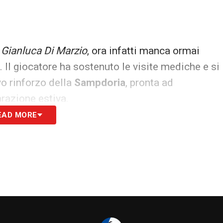
a
Gianluca Di Marzio
, ora infatti manca ormai
. Il giocatore ha sostenuto le visite mediche e si
vo rinforzo della
Sampdoria
, pronta ad
arazione estiva.
EAD MORE
grande esperienza per una squadra che vuole
la rosa. Dopo tanti anni ad alto livello, l’ex
Napoli
cenza del calcio italiano.
per Branco
o grande colpo del ds
Americo Branco
,
itiva per la prossima stagione. La
Sampdoria