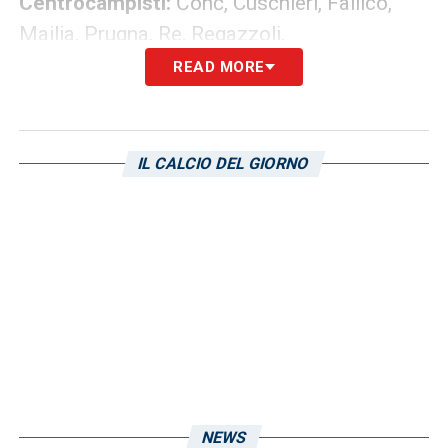
Centrocampisti:
Čonč, Cuschieri, Fallico,
Mailia, Prugna, Re, Regazzoli.
READ MORE
Attaccanti:
Bonfantini, Lopez, Tarenzi.
LA PLAYLIST DELLE NOSTRE TOP NEWS
IL CALCIO DEL GIORNO
NEWS