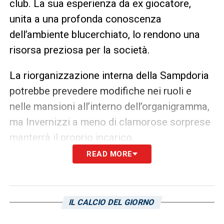
club. La sua esperienza da ex giocatore,
unita a una profonda conoscenza
dell’ambiente blucerchiato, lo rendono una
risorsa preziosa per la società.
La riorganizzazione interna della Sampdoria
potrebbe prevedere modifiche nei ruoli e
nelle mansioni all’interno dell’organigramma,
ma Invernizzi a meno di clamorose sorprese
manterrà il proprio incarico.
READ MORE
Un legame profondo con il club
Il legame tra Giovanni Invernizzi e la
Sampdoria è profondo e radicato. La sua
IL CALCIO DEL GIORNO
carriera da giocatore lo ha visto protagonista