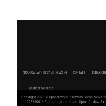
SCARICA L’APP DI SAMP NEWS 24
CONTATTI
REDAZION
Gestisci consenso
Copyright 2026 © riproduzione riservata Samp News 24 -
11028660014 Editore e proprietario: Sport Review S.r.l