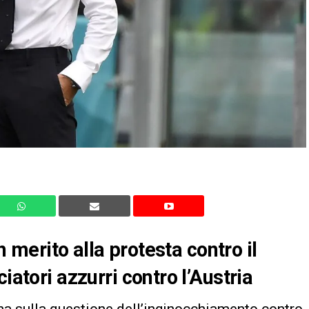
in merito alla protesta contro il
iatori azzurri contro l’Austria
ana sulla questione dell’inginocchiamento contro