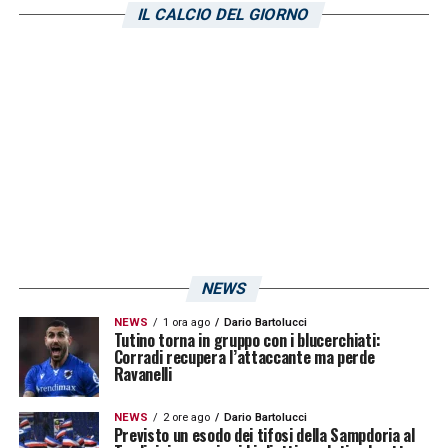
IL CALCIO DEL GIORNO
NEWS
NEWS
1 ora ago
Dario Bartolucci
Tutino torna in gruppo con i blucerchiati:
Corradi recupera l’attaccante ma perde
Ravanelli
NEWS
2 ore ago
Dario Bartolucci
Previsto un esodo dei tifosi della Sampdoria al