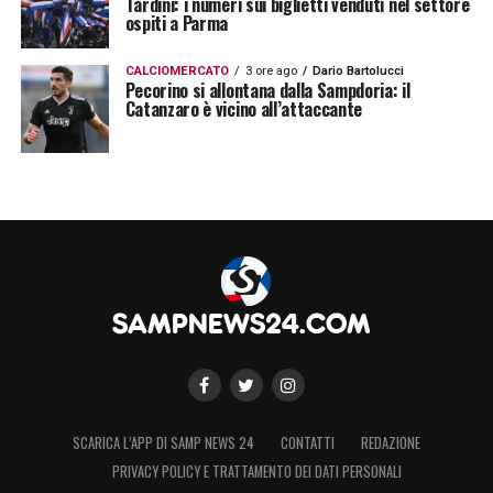
Tardini: i numeri sui biglietti venduti nel settore
ospiti a Parma
CALCIOMERCATO
3 ore ago
Dario Bartolucci
Pecorino si allontana dalla Sampdoria: il
Catanzaro è vicino all’attaccante
SCARICA L’APP DI SAMP NEWS 24
CONTATTI
REDAZIONE
PRIVACY POLICY E TRATTAMENTO DEI DATI PERSONALI