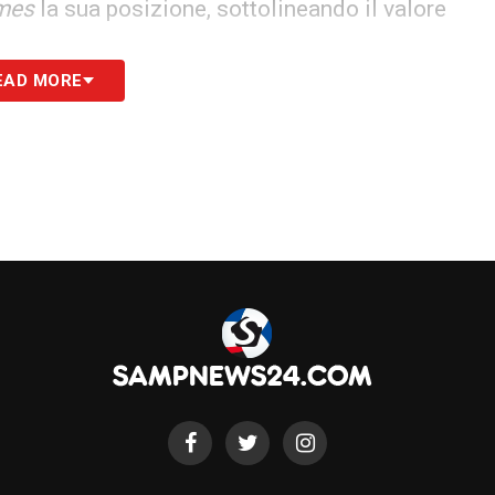
imes
la sua posizione, sottolineando il valore
EAD MORE
ntino di sostituire l’Iran con l’Italia ai
urri a Mondiali negli Stati Uniti. Con quattro
stificare l’inclusione.».
mente teorica ma che ha già acceso il dibattito
S