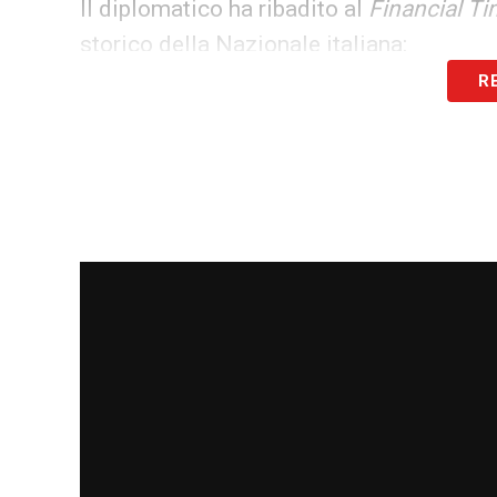
Il diplomatico ha ribadito al
Financial T
storico della Nazionale italiana:
R
«Confermo di aver suggerito a Trump e Infa
Mondiali. Sarebbe un sogno vedere gli Azz
titoli, gli Azzurri hanno il pedigree per giu
Una proposta che, al momento, resta pura
internazionale.
LA PLAYLIST DELLE NOSTRE TOP NEW