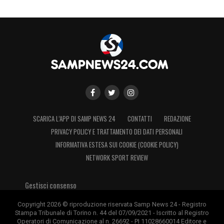
SCARICA L’APP DI SAMP NEWS 24
CONTATTI
REDAZIONE
PRIVACY POLICY E TRATTAMENTO DEI DATI PERSONALI
INFORMATIVA ESTESA SUI COOKIE (COOKIE POLICY)
NETWORK SPORT REVIEW
Gestisci consenso
Copyright 2026 © riproduzione riservata Samp News 24 - Registro
Stampa Tribunale di Torino n. 44 del 07/09/2021 - Iscritto al Registro
Operatori di Comunicazione al n. 26692 - PI 11028660014 Editore e