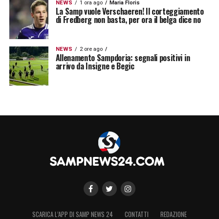
NEWS
1 ora ago
Maria Floris
La Samp vuole Verschaeren! Il corteggiamento
di Fredberg non basta, per ora il belga dice no
NEWS
2 ore ago
Allenamento Sampdoria: segnali positivi in
arrivo da Insigne e Begic
SCARICA L’APP DI SAMP NEWS 24
CONTATTI
REDAZIONE