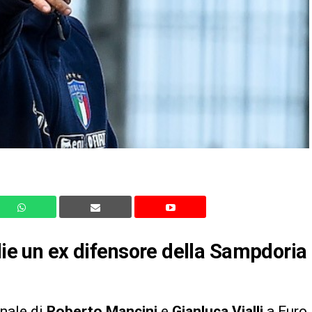
glie un ex difensore della Sampdoria
onale di
Roberto Mancini
e
Gianluca Vialli
a Euro