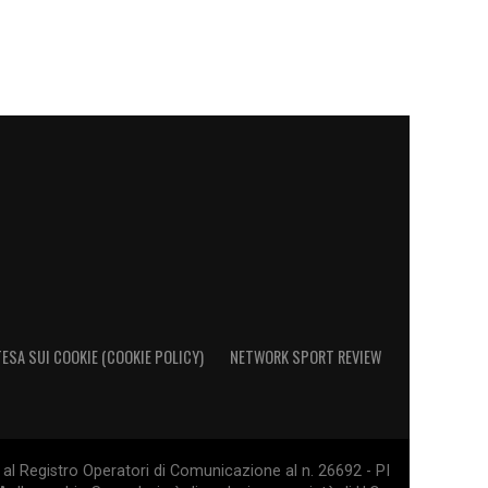
ESA SUI COOKIE (COOKIE POLICY)
NETWORK SPORT REVIEW
al Registro Operatori di Comunicazione al n. 26692 - PI