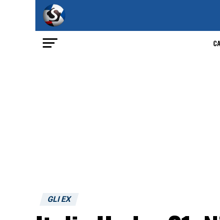
C
GLI EX