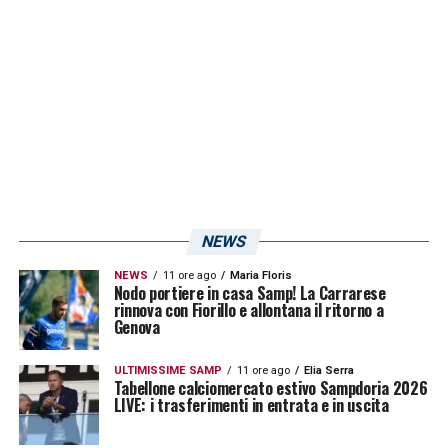
scelta così chiara da parte del giocatore.
Calciomercato Sampdoria, la scelta
della Serie A come vetrina
internazionale
Per
Johnsen
, restare alla
Cremonese
significa continuare a confrontarsi con un
campionato altamente competitivo, dove
NEWS
ogni prestazione viene osservata con grande
NEWS
11 ore ago
Maria Floris
Nodo portiere in casa Samp! La Carrarese
attenzione anche a livello internazionale. Il
rinnova con Fiorillo e allontana il ritorno a
Genova
giocatore è convinto che la continuità in
Serie A
possa rappresentare un fattore
ULTIMISSIME SAMP
11 ore ago
Elia Serra
Tabellone calciomercato estivo Sampdoria 2026
determinante per convincere il commissario
LIVE: i trasferimenti in entrata e in uscita
tecnico della Norvegia e guadagnarsi una