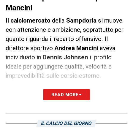
Mancini
Il
calciomercato
della
Sampdoria
si muove
con attenzione e ambizione, soprattutto per
quanto riguarda il reparto offensivo. Il
direttore sportivo
Andrea Mancini
aveva
individuato in
Dennis Johnsen
il profilo
ideale per aggiungere qualità, velocità e
imprevedibilità sulle corsie esterne.
Tuttavia, la volontà del calciatore ha di fatto
READ MORE
congelato ogni possibile trattativa. La Samp
resta vigile sul mercato, ma è consapevole
che forzare la mano non rientra nella
IL CALCIO DEL GIORNO
strategia del club, soprattutto davanti a una