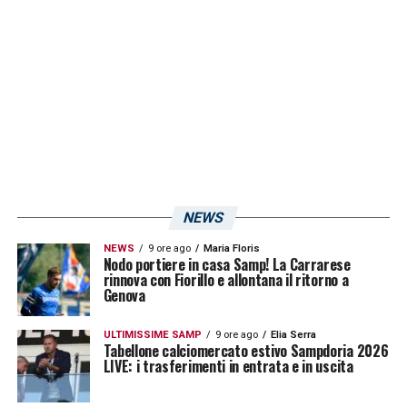
Finisce qui, dunque, la
regular season
di
Serie B
del difensore centrale: vedremo quali
saranno gli aggiornamenti sulle sue
condizioni nelle prossime ore. Intanto,
i
blucerchiati continuano a lottare
per
ottenere tre punti chiave in ottica salvezza.
LA PLAYLIST DELLE NOSTRE TOP NEWS
NEWS
NEWS
9 ore ago
Maria Floris
Nodo portiere in casa Samp! La Carrarese
rinnova con Fiorillo e allontana il ritorno a
Genova
ULTIMISSIME SAMP
9 ore ago
Elia Serra
Tabellone calciomercato estivo Sampdoria 2026
LIVE: i trasferimenti in entrata e in uscita