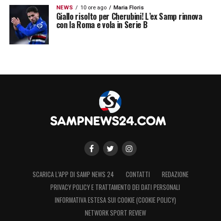
NEWS
10 ore ago
Maria Floris
Giallo risolto per Cherubini! L’ex Samp rinnova
con la Roma e vola in Serie B
SCARICA L’APP DI SAMP NEWS 24
CONTATTI
REDAZIONE
PRIVACY POLICY E TRATTAMENTO DEI DATI PERSONALI
INFORMATIVA ESTESA SUI COOKIE (COOKIE POLICY)
NETWORK SPORT REVIEW