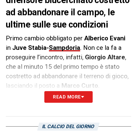
difensore blucerchiato costretto
ad abbandonare il campo, le
ultime sulle sue condizioni
Primo cambio obbligato per
Alberico Evani
in
Juve Stabia-
Sampdoria
. Non ce la fa a
proseguire l’incontro, infatti,
Giorgio Altare
,
che al minuto 15 del primo tempo è stato
costretto ad abbandonare il terreno di gioco,
lasciando il posto a
Marco Curto
.
READ MORE
Il difensore, infatti, ha accusato un problema
fisico dopo un contrasto in area gialloblu.
Uscito dal campo per ulteriori accertamenti,
IL CALCIO DEL GIORNO
l’ex
Venezia
non è poi rientrato in campo.