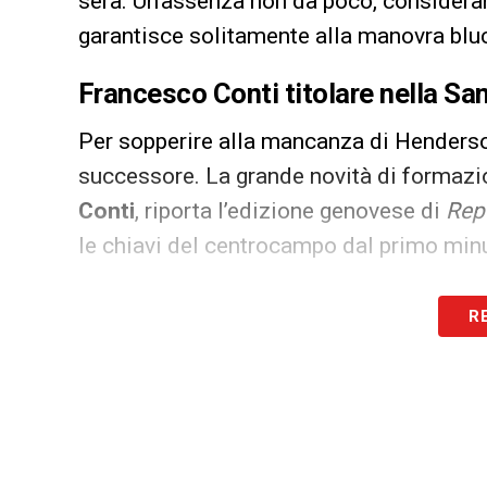
sera. Un’assenza non da poco, considerand
garantisce solitamente alla manovra blu
Francesco Conti titolare nella S
Per sopperire alla mancanza di Henders
successore. La grande novità di formazi
Conti
, riporta l’edizione genovese di
Rep
le chiavi del centrocampo dal primo minut
Il modulo 3-4-2-1 per la Sampdori
R
La struttura della squadra non dovrebbe
confermerà il collaudato
3-4-2-1
, un si
mezzo al campo e rapidità sulle fasce. C
perdere fluidità nel palleggio, tentando