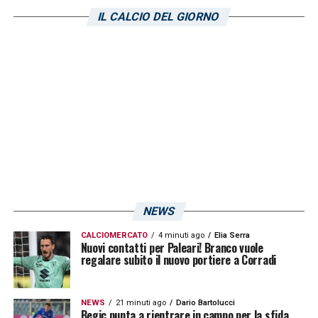
top della condizione nell’ultima sfida contro il
IL CALCIO DEL GIORNO
Bari, e a
Riccio
. Quest’ultimo è stato il
sostituto più impiegato recentemente,
sebbene la sua ultima presenza dal fischio
d’inizio risalga alla sconfitta casalinga
contro il Mantova dello scorso novembre. La
decisione finale arriverà solo a ridosso del
match.
LA PLAYLIST DELLE NOSTRE TOP NEWS
NEWS
CALCIOMERCATO
4 minuti ago
Elia Serra
Nuovi contatti per Paleari! Branco vuole
regalare subito il nuovo portiere a Corradi
NEWS
21 minuti ago
Dario Bartolucci
Begic punta a rientrare in campo per la sfida