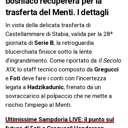
bosniaco recupererà per la
trasferta del Menti. I dettagli
In vista della delicata trasferta di
Castellammare di Stabia, valida per la 28ª
giornata di
Serie B
, la retroguardia
blucerchiata finisce sotto la lente
d’ingrandimento. Come riportato da
Il Secolo
XIX
, lo staff tecnico composto da
Gregucci
e
Foti
deve fare i conti con l’incertezza
legata a
Hadzikadunic
, frenato da un
sovraccarico al polpaccio che ne mette a
rischio l’impiego al Menti.
Ultimissime Sampdoria LIVE: il punto sul