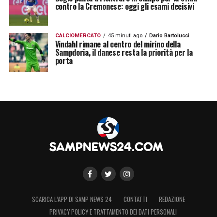
contro la Cremonese: oggi gli esami decisivi
CALCIOMERCATO
45 minuti ago
Dario Bartolucci
Vindahl rimane al centro del mirino della
Sampdoria, il danese resta la priorità per la
porta
SCARICA L’APP DI SAMP NEWS 24
CONTATTI
REDAZIONE
PRIVACY POLICY E TRATTAMENTO DEI DATI PERSONALI