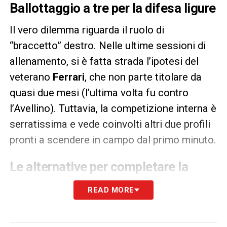
Ballottaggio a tre per la difesa ligure
Il vero dilemma riguarda il ruolo di
“braccetto” destro. Nelle ultime sessioni di
allenamento, si è fatta strada l’ipotesi del
veterano
Ferrari
, che non parte titolare da
quasi due mesi (l’ultima volta fu contro
l’Avellino). Tuttavia, la competizione interna è
serratissima e vede coinvolti altri due profili
pronti a scendere in campo dal primo minuto.
Le alternative per completare la
difesa di domani
READ MORE
Oltre all’esperienza di
Ferrari
, restano vive le
opzioni legate a
Palma
, apparso però non al