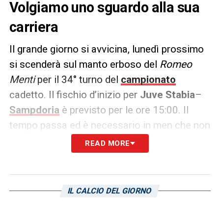
Volgiamo uno sguardo alla sua
carriera
Il grande giorno si avvicina, lunedì prossimo
si scenderà sul manto erboso del
Romeo
Menti
per il 34° turno del
campionato
cadetto. Il fischio d’inizio per
Juve Stabia
–
Sampdoria
è previsto per le ore 15:00. Il
tempo passa ed è necessario in men che non
si dica centrare gli obiettivi imposti per
READ MORE
questo finale di stagione. Intanto, gli uomini
di
Evani
incontreranno il tecnico
Guido
Pagliuca
. Di sotto vi proponiamo delle
IL CALCIO DEL GIORNO
curiosità in merito, ovvero la carriera in veste
di allenatore: