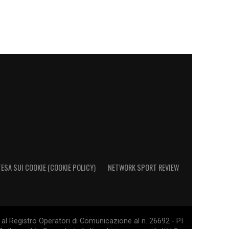
ESA SUI COOKIE (COOKIE POLICY)
NETWORK SPORT REVIEW
al Registro Operatori di Comunicazione al n. 26692 - PI