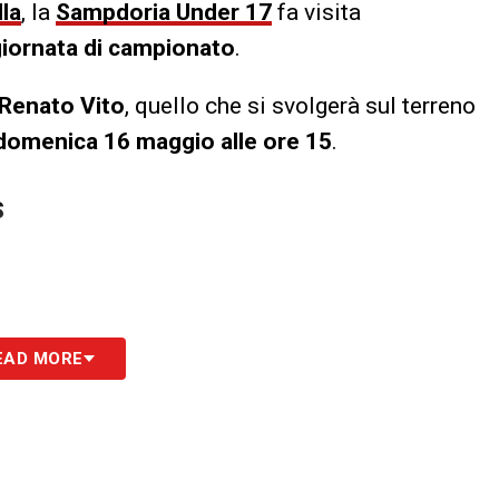
lla
, la
Sampdoria Under 17
fa visita
giornata di campionato
.
Renato Vito
, quello che si svolgerà sul terreno
domenica
16 maggio alle ore 15
.
S
EAD MORE