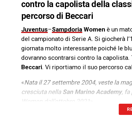
contro la capolista della classi
percorso di Beccari
Juventus
–
Sampdoria
Women
è un matc
del campionato di Serie A. Si giocherà l’
giornata molto interessante poiché le blu
dovranno scontrarsi contro la capolista. 
Beccari
. Vi riportiamo il suo percorso ca
«
Nata il 27 settembre 2004, veste la mag
cresciuta nella
San Marino Academy
, f
Women dall’ottobre 2021
».
R
Presenze: 12
Minuti giocati: 601