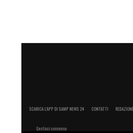
Assist: 4
Goal: 1
Sinistro: 0
Destro: 1
Testa: 0
LA PLAYLIST DELLE NOSTRE TOP NEW
SCARICA L’APP DI SAMP NEWS 24
CONTATTI
REDAZION
Gestisci consenso