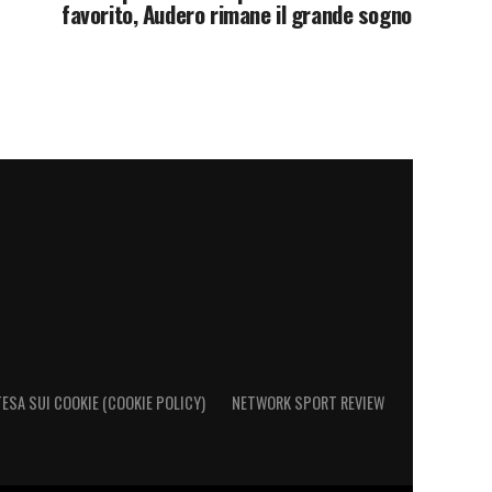
favorito, Audero rimane il grande sogno
ESA SUI COOKIE (COOKIE POLICY)
NETWORK SPORT REVIEW