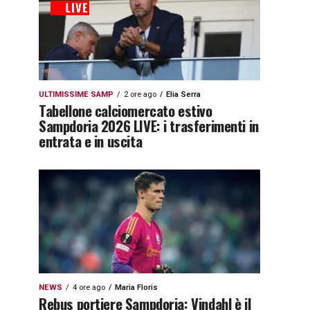
ULTIMISSIME SAMP
2 ore ago
Elia Serra
Tabellone calciomercato estivo
Sampdoria 2026 LIVE: i trasferimenti in
entrata e in uscita
NEWS
4 ore ago
Maria Floris
Rebus portiere Sampdoria: Vindahl è il