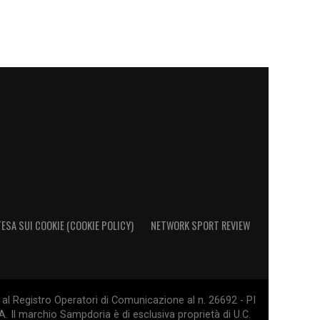
ESA SUI COOKIE (COOKIE POLICY)
NETWORK SPORT REVIEW
al Registro Operatori di Comunicazione al n. 26692 - PI
. Il marchio Sampdoria è di esclusiva proprietà di U.C.