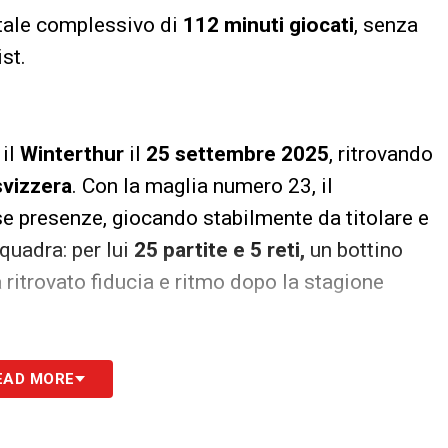
otale complessivo di
112 minuti giocati
, senza
ist.
 il
Winterthur
il
25 settembre 2025
, ritrovando
vizzera
. Con la maglia numero 23, il
 presenze, giocando stabilmente da titolare e
quadra: per lui
25 partite e 5 reti,
un bottino
ritrovato fiducia e ritmo dopo la stagione
onale
EAD MORE
 significative: dall’esordio in Serie A con il
ier League
con il
Fulham
, le esperienze in