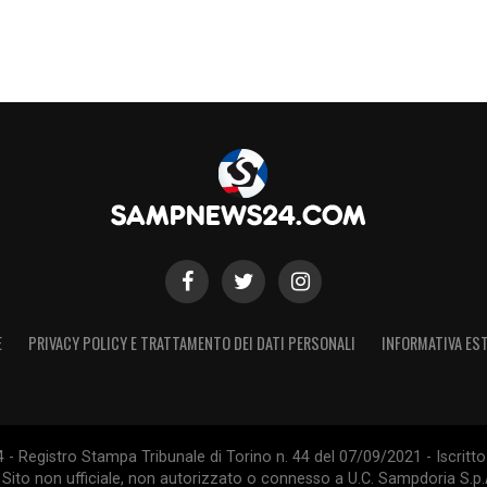
 Sion
e
Basel
, fino alla parentesi italiana con la
nista della Svizzera Under‑17 campione del
squadra nel 2013, realizzando anche gol in
r Kasami una tappa di rilancio: qualitativamente
la difficile parentesi al
Sion
, e gli consente di
lle diverse leghe europee.
S
E
PRIVACY POLICY E TRATTAMENTO DEI DATI PERSONALI
INFORMATIVA EST
 Registro Stampa Tribunale di Torino n. 44 del 07/09/2021 - Iscritto 
 Sito non ufficiale, non autorizzato o connesso a U.C. Sampdoria S.p.A