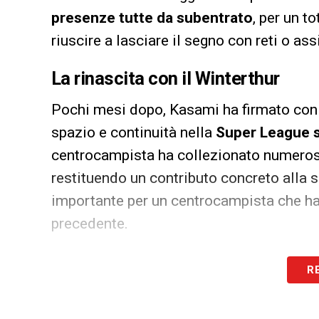
presenze tutte da subentrato
, per un t
riuscire a lasciare il segno con reti o ass
La rinascita con il Winterthur
Pochi mesi dopo, Kasami ha firmato con
spazio e continuità nella
Super League s
centrocampista ha collezionato numerose
restituendo un contributo concreto alla s
importante per un centrocampista che ha 
precedente.
Un profilo di esperienza internazi
R
La carriera di Kasami è costellata di tappe
Palermo
nel 2010, passando per la
Prem