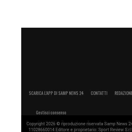
Grecia con l’Olympiacos
e
Svizzera con
Sampdoria. In nazionale è stato protago
mondo nel 2009 e ha debuttato in prima 
competizioni ufficiali.
La stagione al
Winterthur
rappresenta pe
e numericamente è il punto più alto dopo 
capitalizzare l’esperienza accumulata ne
LA PLAYLIST DELLE NOSTRE TOP NEW
SCARICA L’APP DI SAMP NEWS 24
CONTATTI
REDAZION
Gestisci consenso
Copyright 2026 © riproduzione riservata Samp News 24 -
11028660014 Editore e proprietario: Sport Review S.r.l