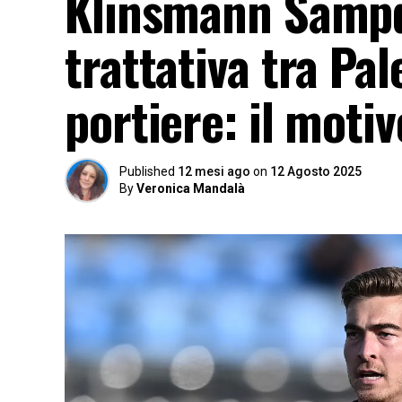
Klinsmann Sampdo
trattativa tra Pa
portiere: il motiv
Published
12 mesi ago
on
12 Agosto 2025
By
Veronica Mandalà