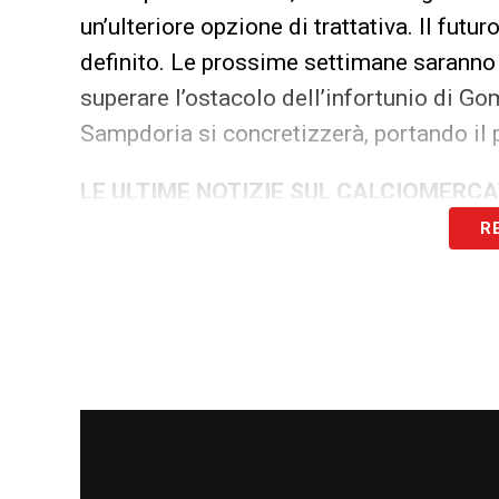
un’ulteriore opzione di trattativa. Il futu
definito. Le prossime settimane saranno c
superare l’ostacolo dell’infortunio di Gomi
Sampdoria si concretizzerà, portando il 
LE ULTIME NOTIZIE SUL CALCIOMERC
R
LA PLAYLIST DELLE NOSTRE TOP NEW