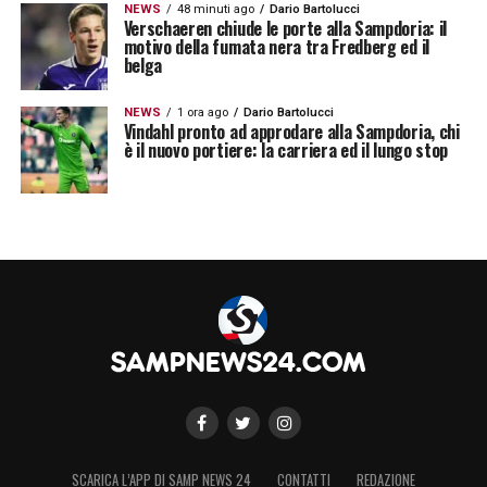
NEWS
48 minuti ago
Dario Bartolucci
Verschaeren chiude le porte alla Sampdoria: il
motivo della fumata nera tra Fredberg ed il
belga
NEWS
1 ora ago
Dario Bartolucci
Vindahl pronto ad approdare alla Sampdoria, chi
è il nuovo portiere: la carriera ed il lungo stop
00:00
00:54
LA PLAYLIST DELLE NOSTRE TOP NEWS
SCARICA L’APP DI SAMP NEWS 24
CONTATTI
REDAZIONE