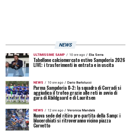
blucerchiata: «
Il Derby è una partita diversa
dalle altre, la mia squadra l’ha vinto quindi
sono contento, anche perchè hanno vinto
due derby in un campionato e hanno
dimostrato che Genova è solo blucerchiata!
»
NEWS
ULTIMISSIME SAMP
10 ore ago
Elia Serra
Tabellone calciomercato estivo Sampdoria 2026
LA PLAYLIST DELLE NOSTRE TOP NEWS
LIVE: i trasferimenti in entrata e in uscita
NEWS
10 ore ago
Dario Bartolucci
Parma Sampdoria 0-2: la squadra di Corradi si
aggiudica il trofeo grazie alle reti in avvio di
gara di Abildgaard e di Lauritsen
NEWS
12 ore ago
Veronica Mandalà
Nuova sede del ritiro pre-partita della Samp: i
blucerchiati si ritroveranno vicino piazza
Corvetto