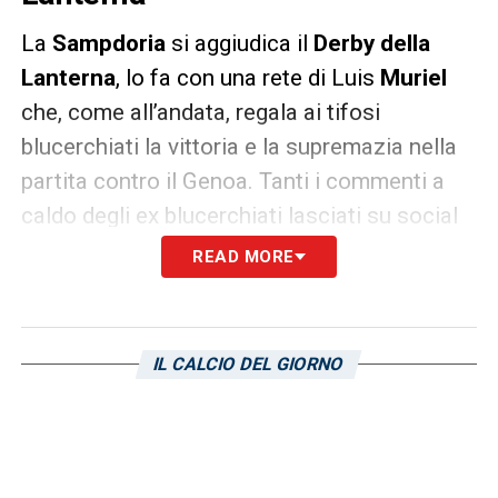
La
Sampdoria
si aggiudica il
Derby della
Lanterna
, lo fa con una rete di Luis
Muriel
che, come all’andata, regala ai tifosi
blucerchiati la vittoria e la supremazia nella
partita contro il Genoa. Tanti i commenti a
caldo degli ex blucerchiati lasciati su social
come Facebook e Twitter: tanta gioia,
READ MORE
euforia, felicità per un risultato che scrive un
nuovo capitolo nella storia blucerchiata della
stracittadina. L’avevamo sentito prima del
IL CALCIO DEL GIORNO
Derby della Lanterna per una chiacchierata in
vista della partita più importante del
campionato e, anche oggi,
Nenad
Krsticic
ci
lascia un suo commento sulla vittoria