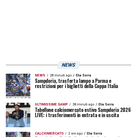
una stagione ambiziosa tra i professionisti. E
se l’attaccante continuerà su questa strada,
il suo nome potrebbe tornare presto alla
ribalta, anche in chiave futura per la
Sampdoria.
Un prestito che, per tutte le
parti coinvolte, potrebbe rivelarsi vincente
.
Le sue parole:
NEWS
«
La Gumina è un giocatore di esperienza
NEWS
28 minuti ago
Elia Serra
Sampdoria, trasferta lampo a Parma e
importante, sicuramente ci darà una grossa
restrizioni per i biglietti della Coppa Italia
mano.
»
.
ULTIMISSIME SAMP
38 minuti ago
Elia Serra
Tabellone calciomercato estivo Sampdoria 2026
LA PLAYLIST DELLE NOSTRE TOP NEWS
LIVE: i trasferimenti in entrata e in uscita
CALCIOMERCATO
2 ore ago
Elia Serra