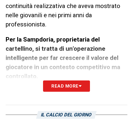
continuità realizzativa che aveva mostrato
nelle giovanili e nei primi anni da
professionista.
Per la Sampdoria, proprietaria del
cartellino, si tratta di un’operazione
intelligente per far crescere il valore del
giocatore in un contesto competitivo ma
controllato.
READ MORE
L’Inter U23 punta in alto anche
grazie a lui
Con Vecchi in panchina e giocatori motivati
IL CALCIO DEL GIORNO
come La Gumina in rosa, l’Inter U23 punta a