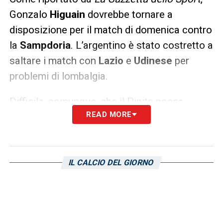
Gonzalo
Higuain
dovrebbe tornare a
disposizione per il match di domenica contro
la
Sampdoria
. L’argentino è stato costretto a
saltare i match con
Lazio
e
Udinese
per
problemi di lombalgia.
Difficile, comunque, che il Pipita possa
READ MORE
essere buttato nella mischia dall’inizio.
Buona notizia a prescindere per
Sarri
,
specialmente dopo il recentissimo ko di
Douglas Costa,
che ha concluso la stagione.
IL CALCIO DEL GIORNO
LA PLAYLIST DELLE NOSTRE TOP NEWS