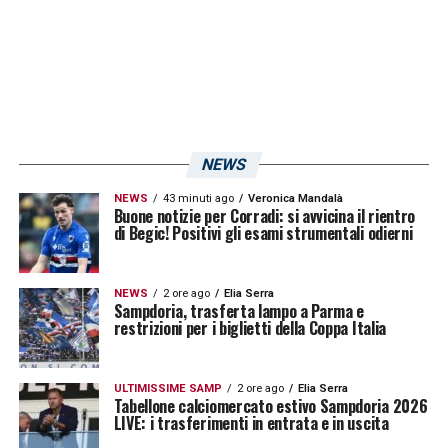
LA PLAYLIST DELLE NOSTRE TOP NEWS
NEWS
NEWS
43 minuti ago
Veronica Mandalà
Buone notizie per Corradi: si avvicina il rientro
di Begic! Positivi gli esami strumentali odierni
NEWS
2 ore ago
Elia Serra
Sampdoria, trasferta lampo a Parma e
restrizioni per i biglietti della Coppa Italia
ULTIMISSIME SAMP
2 ore ago
Elia Serra
Tabellone calciomercato estivo Sampdoria 2026
LIVE: i trasferimenti in entrata e in uscita