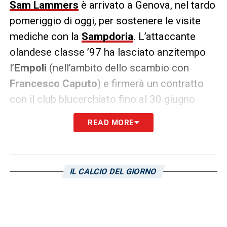
Sam Lammers
è arrivato a Genova, nel tardo
pomeriggio di oggi, per sostenere le visite
mediche con la
Sampdoria
. L’attaccante
olandese classe ’97 ha lasciato anzitempo
l’
Empoli
(nell’ambito dello scambio con
Francesco Caputo
) e firmerà un contratto
con il club blucerchiato fino al 30 giugno
2023. Una volta conclusa la stagione,
READ MORE
Lammers farà ritorno all’
Atalanta
.
L’ufficialità è attesa nei primi giorni di
gennaio, quando aprirà ufficialmente la
IL CALCIO DEL GIORNO
sessione invernale di calciomercato. L’ex
PSV Eindhoven è il primo rinforzo offensivo
per il tecnico
Dejan Stankovic
.