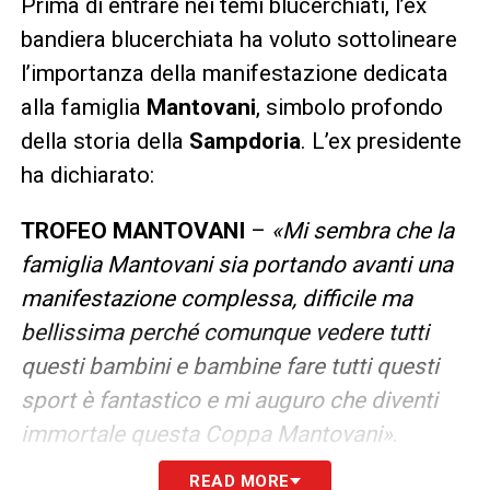
Prima di entrare nei temi blucerchiati, l’ex
bandiera blucerchiata ha voluto sottolineare
l’importanza della manifestazione dedicata
alla famiglia
Mantovani
, simbolo profondo
della storia della
Sampdoria
. L’ex presidente
ha dichiarato:
TROFEO MANTOVANI
–
«Mi sembra che la
famiglia Mantovani sia portando avanti una
manifestazione complessa, difficile ma
bellissima perché comunque vedere tutti
questi bambini e bambine fare tutti questi
sport è fantastico e mi auguro che diventi
immortale questa Coppa Mantovani»
.
READ MORE
FUTURO SAMPDORIA
–
«Cosa fare per la