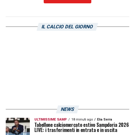
Sampdoria? La squadra, bisogna capire
l’allenatore e poi costruirci una squadra che
IL CALCIO DEL GIORNO
possa essere competitiva. Ci vogliono delle
belle idee, vediamo cosa tireranno fuori nel
prossimo mercato»
.
Lanna Sampdoria, il futuro di
Lombardo e il legame con i tifosi
LOMBARDO
–
«Lombardo? Ha ancora due
anni di contratto, se non sbaglio, dovrà
decidere lui se rimanere. Dipende anche dal
NEWS
ruolo che effettivamente andrà a coprire, è
ULTIMISSIME SAMP
18 minuti ago
Elia Serra
una scelta sua, io spero che rimanga perché
Tabellone calciomercato estivo Sampdoria 2026
LIVE: i trasferimenti in entrata e in uscita
Attilio è un pezzo di noi, un pezzo di