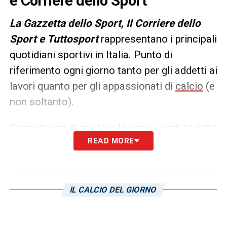
e Corriere dello Sport
L
a Gazzetta dello Sport, Il Corriere dello
Sport e Tuttosport
rappresentano i principali
quotidiani sportivi in Italia. Punto di
riferimento ogni giorno tanto per gli addetti ai
lavori quanto per gli appassionati di
calcio
(e
non soltanto).
Sono decine di migliaia le copie vendute tutte
READ MORE
le mattine in edicola, ma un’anteprima dei
principali contenuti può essere consultata
già dalla sera precedente. Ecco, allora, le
prime pagine dei
Quotidiani Sportivi
di
oggi
IL CALCIO DEL GIORNO
in edicola: