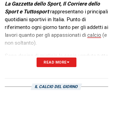
L
a Gazzetta dello Sport, Il Corriere dello
Sport e Tuttosport
rappresentano i principali
quotidiani sportivi in Italia. Punto di
riferimento ogni giorno tanto per gli addetti ai
lavori quanto per gli appassionati di
calcio
(e
non soltanto).
Sono decine di migliaia le copie vendute tutte
READ MORE
le mattine in edicola, ma un’anteprima dei
principali contenuti può essere consultata
già dalla sera precedente. Ecco, allora, le
prime pagine dei
Quotidiani Sportivi
di
oggi
IL CALCIO DEL GIORNO
in edicola: