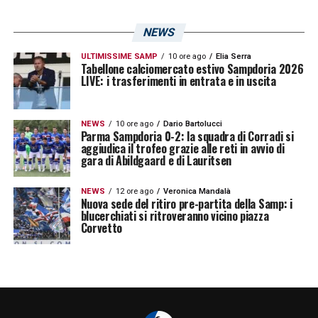
LA PLAYLIST DELLE NOSTRE TOP NEWS
NEWS
ULTIMISSIME SAMP
10 ore ago
Elia Serra
Tabellone calciomercato estivo Sampdoria 2026
LIVE: i trasferimenti in entrata e in uscita
NEWS
10 ore ago
Dario Bartolucci
Parma Sampdoria 0-2: la squadra di Corradi si
aggiudica il trofeo grazie alle reti in avvio di
gara di Abildgaard e di Lauritsen
NEWS
12 ore ago
Veronica Mandalà
Nuova sede del ritiro pre-partita della Samp: i
blucerchiati si ritroveranno vicino piazza
Corvetto