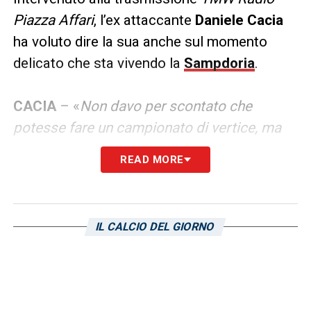
Piazza Affari
, l’ex attaccante
Daniele Cacia
ha voluto dire la sua anche sul momento
delicato che sta vivendo la
Sampdoria
.
CACIA
– «
Non davo per scontato che
potesse fare un campionato di vertice, ma
ha le carte in regola per poter disputare
READ MORE
ancora una stagione da protagonista. I
problemi economici però si fanno sentire,
non dobbiamo solo farci trasportare dal
IL CALCIO DEL GIORNO
nome che porta: la Serie B, che conosco
bene, bisogna saperla affrontare. Pirlo è
stato un grande giocatore, ha idee
calcistiche molto buone, ma la carriera da