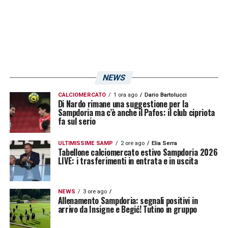
allenatore cambia tutto
».
LA PLAYLIST DELLE NOSTRE TOP NEWS
NEWS
CALCIOMERCATO
1 ora ago
Dario Bartolucci
Di Nardo rimane una suggestione per la
Sampdoria ma c’è anche il Pafos: il club cipriota
fa sul serio
ULTIMISSIME SAMP
2 ore ago
Elia Serra
Tabellone calciomercato estivo Sampdoria 2026
LIVE: i trasferimenti in entrata e in uscita
NEWS
3 ore ago
Allenamento Sampdoria: segnali positivi in
arrivo da Insigne e Begić! Tutino in gruppo